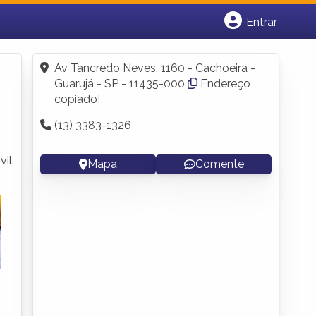
Entrar
Cadastrar empresa
Fazer login
Av Tancredo Neves, 1160 - Cachoeira -
Criar conta
Guarujá - SP - 11435-000
Endereço
copiado!
(13) 3383-1326
il.
Mapa
Comente