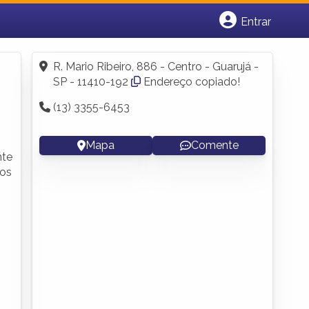
Entrar
Cadastrar empresa
Fazer login
R. Mario Ribeiro, 886 - Centro - Guarujá -
Criar conta
SP - 11410-192
Endereço copiado!
(13) 3355-6453
Mapa
Comente
nte
pos