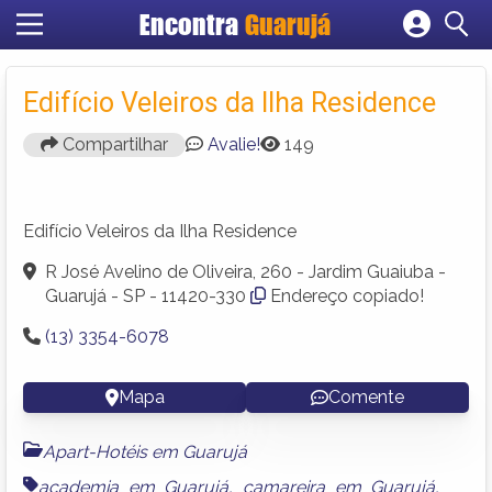
Encontra
Guarujá
Cadastrar empresa
Fazer login
Edifício Veleiros da Ilha Residence
Criar conta
Compartilhar
Avalie!
149
Edifício Veleiros da Ilha Residence
R José Avelino de Oliveira, 260 - Jardim Guaiuba -
Guarujá - SP - 11420-330
Endereço copiado!
(13) 3354-6078
Mapa
Comente
Apart-Hotéis em Guarujá
academia em Guarujá
,
camareira em Guarujá
,