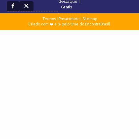
destaque
|
Grátis
Termos
|
Privacidade
|
Sitemap
Criado com ❤️ e ☕ pelo time do EncontraBrasil