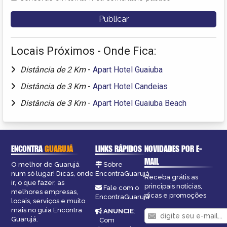
Locais Próximos - Onde Fica:
Distância de 2 Km
-
Apart Hotel Guaiuba
Distância de 3 Km
-
Apart Hotel Candeias
Distância de 3 Km
-
Apart Hotel Guaiuba Beach
ENCONTRA
GUARUJÁ
LINKS RÁPIDOS
NOVIDADES POR E-
MAIL
O melhor de Guarujá
Sobre
num só lugar! Dicas, onde
EncontraGuarujá
Receba grátis as
ir, o que fazer, as
principais notícias,
Fale com o
melhores empresas,
dicas e promoções
EncontraGuarujá
locais, serviços e muito
mais no guia Encontra
ANUNCIE
:
Guarujá.
Com