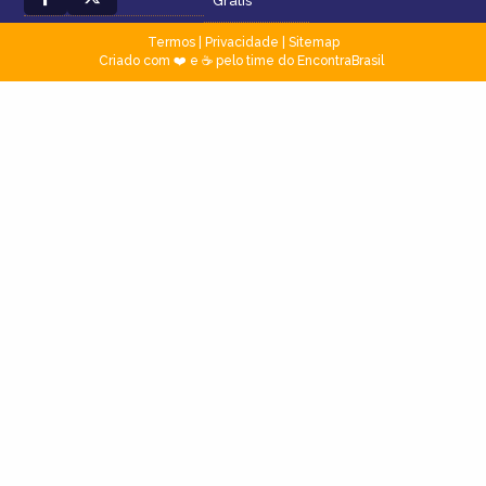
Grátis
Termos
|
Privacidade
|
Sitemap
Criado com ❤️ e ☕ pelo time do EncontraBrasil