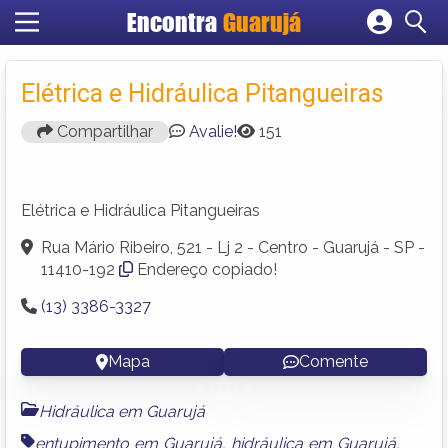
Encontra
Guarujá
Cadastrar empresa
Fazer login
Elétrica e Hidráulica Pitangueiras
Criar conta
Compartilhar
Avalie!
151
Elétrica e Hidráulica Pitangueiras
Rua Mário Ribeiro, 521 - Lj 2 - Centro - Guarujá - SP -
11410-192
Endereço copiado!
(13) 3386-3327
Mapa
Comente
Hidráulica em Guarujá
entupimento em Guarujá
,
hidráulica em Guarujá
,