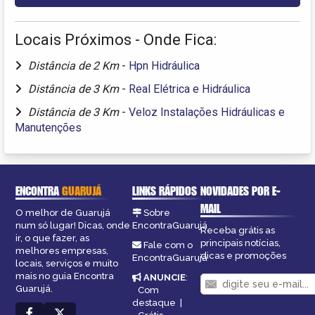
Locais Próximos - Onde Fica:
Distância de 2 Km
-
Hpn Hidráulica
Distância de 3 Km
-
Real Elétrica e Hidráulica
Distância de 3 Km
-
Veloz Instalações Hidráulicas e
Manutenções
ENCONTRA
GUARUJÁ
LINKS RÁPIDOS
NOVIDADES POR E-
MAIL
O melhor de Guarujá
Sobre
num só lugar! Dicas, onde
EncontraGuarujá
Receba grátis as
ir, o que fazer, as
principais notícias,
Fale com o
melhores empresas,
dicas e promoções
EncontraGuarujá
locais, serviços e muito
mais no guia Encontra
ANUNCIE
:
Guarujá.
Com
destaque
|