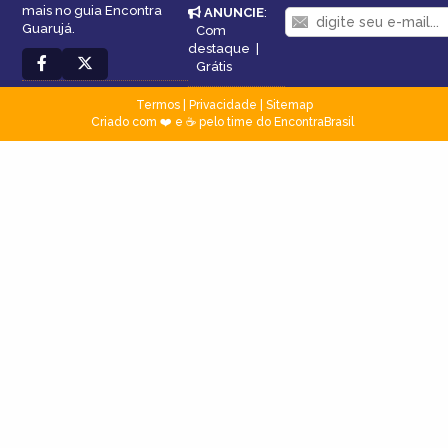
mais no guia Encontra
ANUNCIE
:
Guarujá.
Com
destaque
|
Grátis
Termos
|
Privacidade
|
Sitemap
Criado com ❤️ e ☕ pelo time do EncontraBrasil