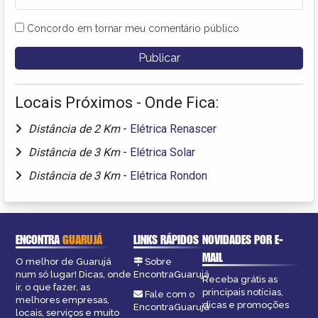
Concordo em tornar meu comentário público
Locais Próximos - Onde Fica:
Distância de 2 Km
-
Elétrica Renascer
Distância de 3 Km
-
Elétrica Solar
Distância de 3 Km
-
Elétrica Rondon
ENCONTRA
GUARUJÁ
LINKS RÁPIDOS
NOVIDADES POR E-
MAIL
O melhor de Guarujá
Sobre
num só lugar! Dicas, onde
EncontraGuarujá
Receba grátis as
ir, o que fazer, as
principais notícias,
Fale com o
melhores empresas,
dicas e promoções
EncontraGuarujá
locais, serviços e muito