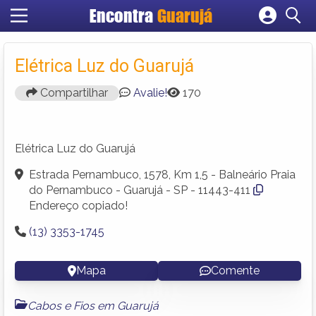
Encontra
Guarujá
Cadastrar empresa
Fazer login
Elétrica Luz do Guarujá
Criar conta
Compartilhar
Avalie!
170
Elétrica Luz do Guarujá
Estrada Pernambuco, 1578, Km 1,5 - Balneário Praia
do Pernambuco - Guarujá - SP - 11443-411
Endereço copiado!
(13) 3353-1745
Mapa
Comente
Cabos e Fios em Guarujá