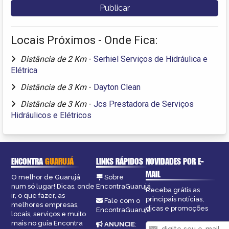
Locais Próximos - Onde Fica:
Distância de 2 Km
-
Serhiel Serviços de Hidráulica e
Elétrica
Distância de 3 Km
-
Dayton Clean
Distância de 3 Km
-
Jcs Prestadora de Serviços
Hidráulicos e Elétricos
ENCONTRA
GUARUJÁ
LINKS RÁPIDOS
NOVIDADES POR E-
MAIL
O melhor de Guarujá
Sobre
num só lugar! Dicas, onde
EncontraGuarujá
Receba grátis as
ir, o que fazer, as
principais notícias,
Fale com o
melhores empresas,
dicas e promoções
EncontraGuarujá
locais, serviços e muito
mais no guia Encontra
ANUNCIE
: