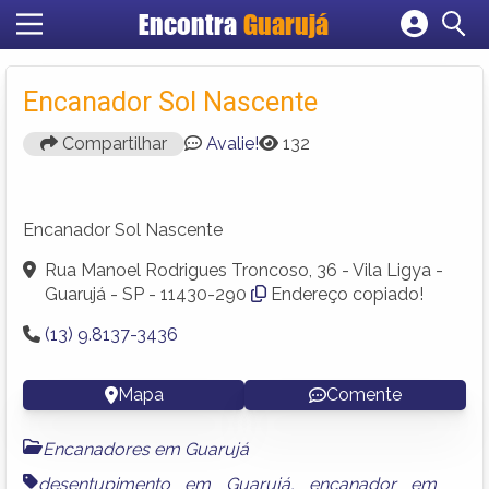
Encontra
Guarujá
Cadastrar empresa
Fazer login
Encanador Sol Nascente
Criar conta
Compartilhar
Avalie!
132
Encanador Sol Nascente
Rua Manoel Rodrigues Troncoso, 36 - Vila Ligya -
Guarujá - SP - 11430-290
Endereço copiado!
(13) 9.8137-3436
Mapa
Comente
Encanadores em Guarujá
desentupimento em Guarujá
,
encanador em