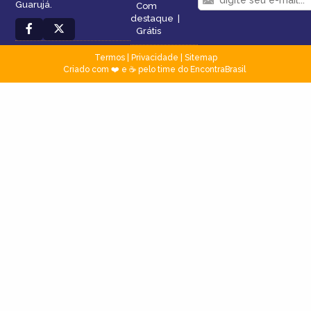
Guarujá.
Com
destaque
|
Grátis
Termos
|
Privacidade
|
Sitemap
Criado com ❤️ e ☕ pelo time do EncontraBrasil