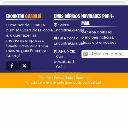
ENCONTRA
GUARUJÁ
LINKS RÁPIDOS
NOVIDADES POR E-
MAIL
O melhor de Guarujá
Sobre
num só lugar! Dicas, onde
EncontraGuarujá
Receba grátis as
ir, o que fazer, as
principais notícias,
Fale com o
melhores empresas,
dicas e promoções
EncontraGuarujá
locais, serviços e muito
mais no guia Encontra
ANUNCIE
:
Guarujá.
Com
destaque
|
Grátis
Termos
|
Privacidade
|
Sitemap
Criado com ❤️ e ☕ pelo time do EncontraBrasil