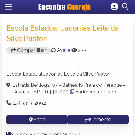
Encontra
Guarujá
Cadastrar empresa
Fazer login
Escola Estadual Jaconias Leite da
Criar conta
Silva Pastor
Compartilhar
Avalie!
275
Escola Estadual Jaconias Leite da Silva Pastor
Estrada Bertioga, 07 - Balneario Praia do Pereque -
Guarujá - SP - 11446-000
Endereço copiado!
(13) 3353-2992
Mapa
Comente
Cursos Supletivos em Guarujá