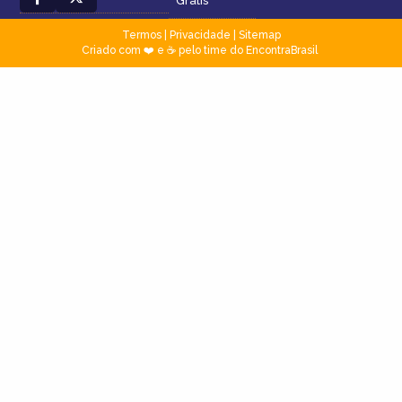
Grátis
Termos
|
Privacidade
|
Sitemap
Criado com ❤️ e ☕ pelo time do EncontraBrasil