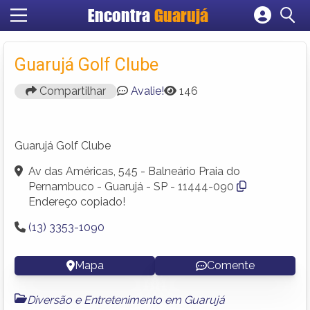
Encontra
Guarujá
Cadastrar empresa
Fazer login
Guarujá Golf Clube
Criar conta
Compartilhar
Avalie!
146
Guarujá Golf Clube
Av das Américas, 545 - Balneário Praia do
Pernambuco - Guarujá - SP - 11444-090
Endereço copiado!
(13) 3353-1090
Mapa
Comente
Diversão e Entretenimento em Guarujá