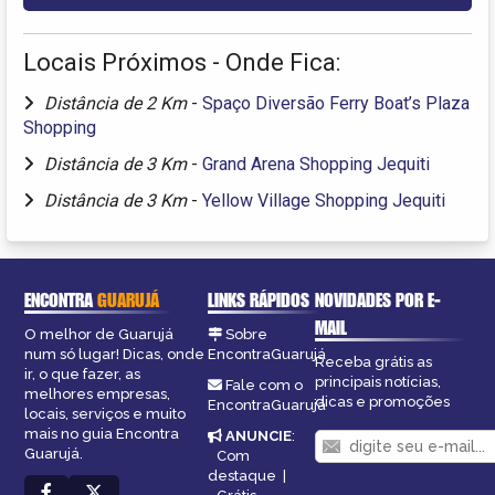
Locais Próximos - Onde Fica:
Distância de 2 Km
-
Spaço Diversão Ferry Boat’s Plaza
Shopping
Distância de 3 Km
-
Grand Arena Shopping Jequiti
Distância de 3 Km
-
Yellow Village Shopping Jequiti
ENCONTRA
GUARUJÁ
LINKS RÁPIDOS
NOVIDADES POR E-
MAIL
O melhor de Guarujá
Sobre
num só lugar! Dicas, onde
EncontraGuarujá
Receba grátis as
ir, o que fazer, as
principais notícias,
Fale com o
melhores empresas,
dicas e promoções
EncontraGuarujá
locais, serviços e muito
mais no guia Encontra
ANUNCIE
:
Guarujá.
Com
destaque
|