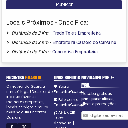
Locais Próximos - Onde Fica:
Distância de 2 Km
-
Prado Teles Empreiteira
Distância de 3 Km
-
Empreiteira Castelo de Carvalho
Distância de 3 Km
-
Concretisa Empreiteira
ENCONTRA
GUARUJÁ
LINKS RÁPIDOS
NOVIDADES POR E-
MAIL
O melhor de Guarujá
Sobre
num só lugar! Dicas, onde
EncontraGuarujá
Receba grátis as
ir, o que fazer, as
principais notícias,
Fale com o
melhores empresas,
dicas e promoções
EncontraGuarujá
locais, serviços e muito
mais no guia Encontra
ANUNCIE
:
Guarujá.
Com
destaque
|