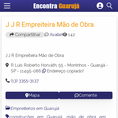
Encontra
Guarujá
Cadastrar empresa
Fazer login
J J R Empreiteira Mão de Obra
Criar conta
Compartilhar
Avalie!
142
J J R Empreiteira Mão de Obra
R Luis Roberto Horváth, 55 - Morrinhos - Guarujá -
SP - 11495-086
Endereço copiado!
(13) 3355-3137
Mapa
Comente
Empreiteiros em Guarujá
construções em Guarujá
,
mão de obra em