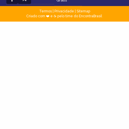
Grátis
Termos
|
Privacidade
|
Sitemap
Criado com ❤️ e ☕ pelo time do EncontraBrasil