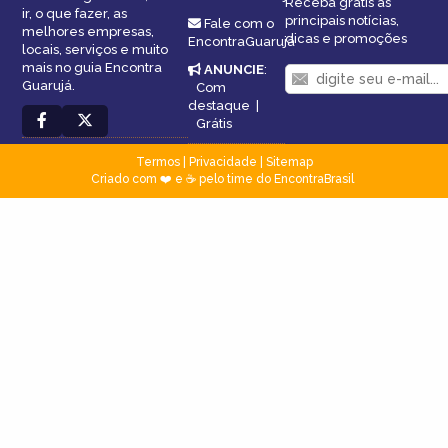
Receba grátis as
ir, o que fazer, as
principais notícias,
Fale com o
melhores empresas,
dicas e promoções
EncontraGuarujá
locais, serviços e muito
mais no guia Encontra
ANUNCIE
:
Guarujá.
Com
destaque
|
Grátis
Termos
|
Privacidade
|
Sitemap
Criado com ❤️ e ☕ pelo time do EncontraBrasil