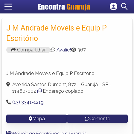
Encontra
Guarujá
Cadastrar empresa
Fazer login
J M Andrade Moveis e Equip P
Criar conta
Escritório
Compartilhar
Avalie!
367
J M Andrade Moveis e Equip P Escritório
Avenida Santos Dumont, 872 - Guarujá - SP -
11460-002
Endereço copiado!
(13) 3341-1219
Mapa
Comente
Móveis de Escritórios em Guarujá