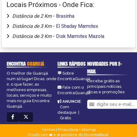
Locais Próximos - Onde Fica:
Distância de 2 Km
-
Brasinha
Distância de 3 Km
-
El Shaday Marmitex
Distância de 3 Km
-
Disk Marmitex Mazola
ENCONTRA
GUARUJÁ
LINKS RÁPIDOS
NOVIDADES POR E-
MAIL
O melhor de Guarujá
Sobre
num só lugar! Dicas, onde
EncontraGuarujá
Receba grátis as
ir, o que fazer, as
principais notícias,
Fale com o
melhores empresas,
dicas e promoções
EncontraGuarujá
locais, serviços e muito
mais no guia Encontra
ANUNCIE
:
Guarujá.
Com
destaque
|
Grátis
Termos
|
Privacidade
|
Sitemap
Criado com ❤️ e ☕ pelo time do EncontraBrasil