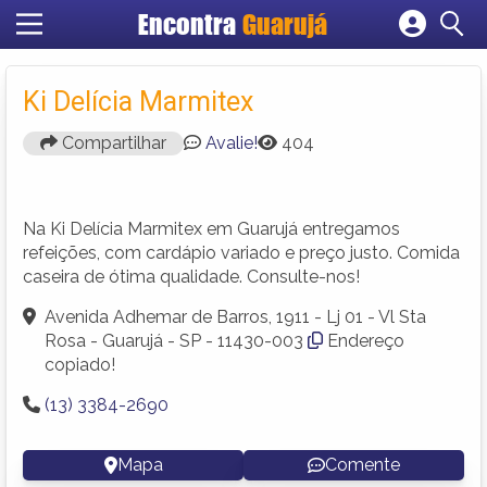
Encontra
Guarujá
Cadastrar empresa
Fazer login
Ki Delícia Marmitex
Criar conta
Compartilhar
Avalie!
404
Na Ki Delícia Marmitex em Guarujá entregamos
refeições, com cardápio variado e preço justo. Comida
caseira de ótima qualidade. Consulte-nos!
Avenida Adhemar de Barros, 1911 - Lj 01 - Vl Sta
Rosa - Guarujá - SP - 11430-003
Endereço
copiado!
(13) 3384-2690
Mapa
Comente