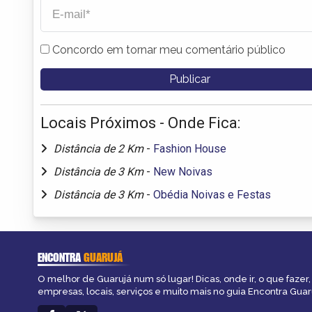
Concordo em tornar meu comentário público
Locais Próximos - Onde Fica:
Distância de 2 Km
-
Fashion House
Distância de 3 Km
-
New Noivas
Distância de 3 Km
-
Obédia Noivas e Festas
ENCONTRA
GUARUJÁ
O melhor de Guarujá num só lugar! Dicas, onde ir, o que fazer
empresas, locais, serviços e muito mais no guia Encontra Guar