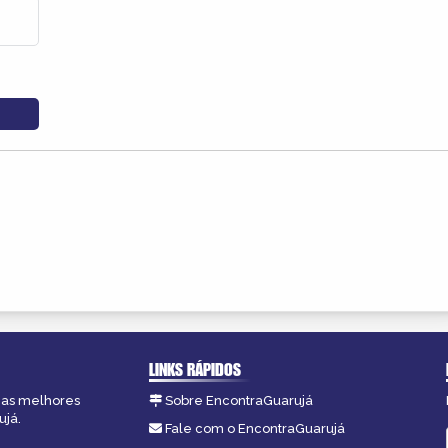
LINKS RÁPIDOS
, as melhores
Sobre EncontraGuarujá
ujá.
Fale com o EncontraGuarujá