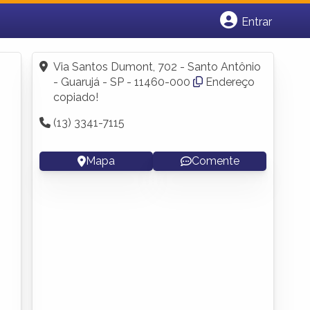
Entrar
Cadastrar empresa
Fazer login
Via Santos Dumont, 702 - Santo Antônio
Criar conta
- Guarujá - SP - 11460-000
Endereço
copiado!
(13) 3341-7115
Mapa
Comente