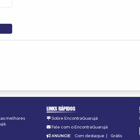
LINKS RÁPIDOS
, as melhores
Sobre EncontraGuarujá
ujá.
Fale com o EncontraGuarujá
ANUNCIE
:
Com destaque
|
Grátis