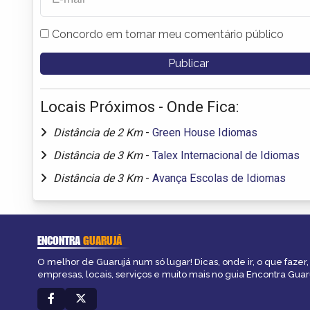
Concordo em tornar meu comentário público
Locais Próximos - Onde Fica:
Distância de 2 Km
-
Green House Idiomas
Distância de 3 Km
-
Talex Internacional de Idiomas
Distância de 3 Km
-
Avança Escolas de Idiomas
ENCONTRA
GUARUJÁ
O melhor de Guarujá num só lugar! Dicas, onde ir, o que fazer
empresas, locais, serviços e muito mais no guia Encontra Guar