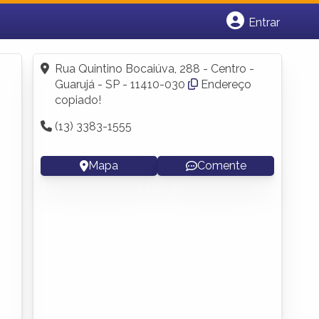
Entrar
Cadastrar empresa
Fazer login
Rua Quintino Bocaiúva, 288 - Centro -
Criar conta
Guarujá - SP - 11410-030
Endereço
copiado!
(13) 3383-1555
Mapa
Comente