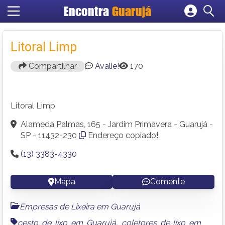
Encontra
Guarujá
Cadastrar empresa
Fazer login
Litoral Limp
Criar conta
Compartilhar
Avalie!
170
Litoral Limp
Alameda Palmas, 165 - Jardim Primavera - Guarujá -
SP - 11432-230
Endereço copiado!
(13) 3383-4330
Mapa
Comente
Empresas de Lixeira em Guarujá
cesto de lixo em Guarujá
,
coletores de lixo em