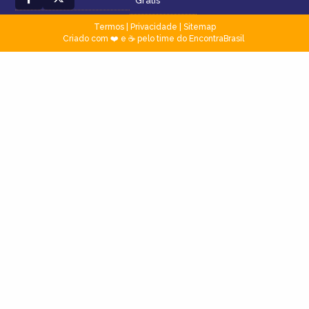
Grátis
Termos
|
Privacidade
|
Sitemap
Criado com ❤️ e ☕ pelo time do EncontraBrasil