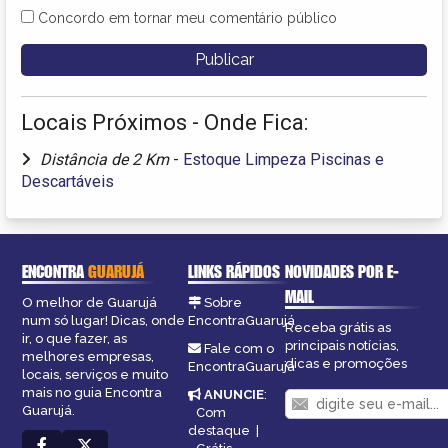
Concordo em tornar meu comentário público
Locais Próximos - Onde Fica:
Distância de 2 Km
-
Estoque Limpeza Piscinas e
Descartáveis
ENCONTRA
GUARUJÁ
LINKS RÁPIDOS
NOVIDADES POR E-
MAIL
O melhor de Guarujá
Sobre
num só lugar! Dicas, onde
EncontraGuarujá
Receba grátis as
ir, o que fazer, as
principais notícias,
Fale com o
melhores empresas,
dicas e promoções
EncontraGuarujá
locais, serviços e muito
mais no guia Encontra
ANUNCIE
:
Guarujá.
Com
destaque
|