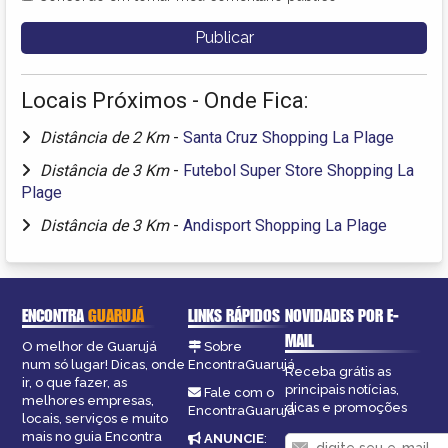
Locais Próximos - Onde Fica:
Distância de 2 Km
-
Santa Cruz Shopping La Plage
Distância de 3 Km
-
Futebol Super Store Shopping La
Plage
Distância de 3 Km
-
Andisport Shopping La Plage
ENCONTRA
GUARUJÁ
LINKS RÁPIDOS
NOVIDADES POR E-
MAIL
O melhor de Guarujá
Sobre
num só lugar! Dicas, onde
EncontraGuarujá
Receba grátis as
ir, o que fazer, as
principais notícias,
Fale com o
melhores empresas,
dicas e promoções
EncontraGuarujá
locais, serviços e muito
mais no guia Encontra
ANUNCIE
: