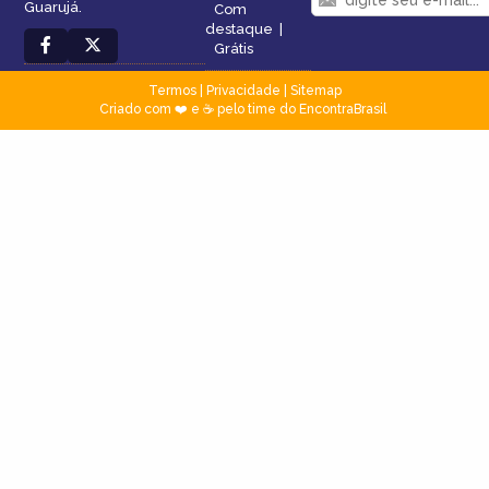
Guarujá.
Com
destaque
|
Grátis
Termos
|
Privacidade
|
Sitemap
Criado com ❤️ e ☕ pelo time do EncontraBrasil