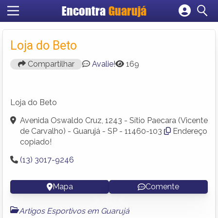
Encontra
Guarujá
Cadastrar empresa
Fazer login
Loja do Beto
Criar conta
Compartilhar
Avalie!
169
Loja do Beto
Avenida Oswaldo Cruz, 1243 - Sítio Paecara (Vicente
de Carvalho) - Guarujá - SP - 11460-103
Endereço
copiado!
(13) 3017-9246
Mapa
Comente
Artigos Esportivos em Guarujá