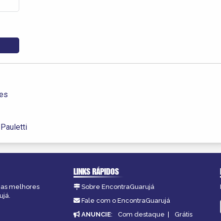
mes
Pauletti
LINKS RÁPIDOS
, as melhores
Sobre EncontraGuarujá
ujá.
Fale com o EncontraGuarujá
ANUNCIE
:
Com destaque
|
Grátis