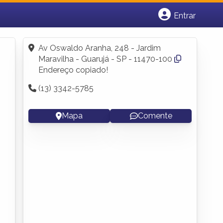
Entrar
Cadastrar empresa
Fazer login
Av Oswaldo Aranha, 248 - Jardim
Criar conta
Maravilha - Guarujá - SP - 11470-100
Endereço copiado!
(13) 3342-5785
Mapa
Comente