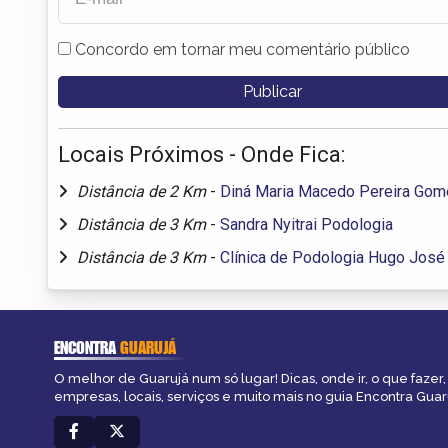
Concordo em tornar meu comentário público
Locais Próximos - Onde Fica:
Distância de 2 Km
-
Diná Maria Macedo Pereira Go
Distância de 3 Km
-
Sandra Nyitrai Podologia
Distância de 3 Km
-
Clínica de Podologia Hugo José 
ENCONTRA
GUARUJÁ
O melhor de Guarujá num só lugar! Dicas, onde ir, o que fazer
empresas, locais, serviços e muito mais no guia Encontra Guar