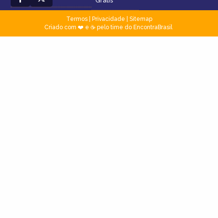
Grátis
Termos
|
Privacidade
|
Sitemap
Criado com ❤️ e ☕ pelo time do EncontraBrasil