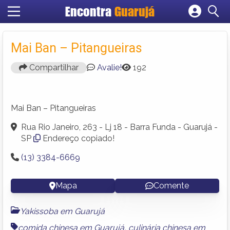
Encontra
Guarujá
Cadastrar empresa
Fazer login
Mai Ban – Pitangueiras
Criar conta
Compartilhar
Avalie!
192
Mai Ban – Pitangueiras
Rua Rio Janeiro, 263 - Lj 18 - Barra Funda - Guarujá -
SP
Endereço copiado!
(13) 3384-6669
Mapa
Comente
Yakissoba em Guarujá
comida chinesa em Guarujá
,
culinária chinesa em