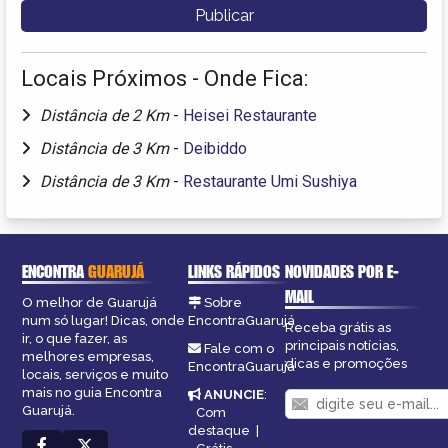
Locais Próximos - Onde Fica:
Distância de 2 Km
-
Heisei Restaurante
Distância de 3 Km
-
Deibiddo
Distância de 3 Km
-
Restaurante Umi Sushiya
ENCONTRA
GUARUJÁ
LINKS RÁPIDOS
NOVIDADES POR E-
MAIL
O melhor de Guarujá
Sobre
num só lugar! Dicas, onde
EncontraGuarujá
Receba grátis as
ir, o que fazer, as
principais notícias,
Fale com o
melhores empresas,
dicas e promoções
EncontraGuarujá
locais, serviços e muito
mais no guia Encontra
ANUNCIE
:
Guarujá.
Com
destaque
|