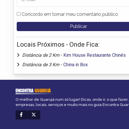
Concordo em tornar meu comentário público
Locais Próximos - Onde Fica:
Distância de 2 Km
-
Kim House Restaurante Chinês
Distância de 3 Km
-
China in Box
ENCONTRA
GUARUJÁ
O melhor de Guarujá num só lugar! Dicas, onde ir, o que fazer
empresas, locais, serviços e muito mais no guia Encontra Guar