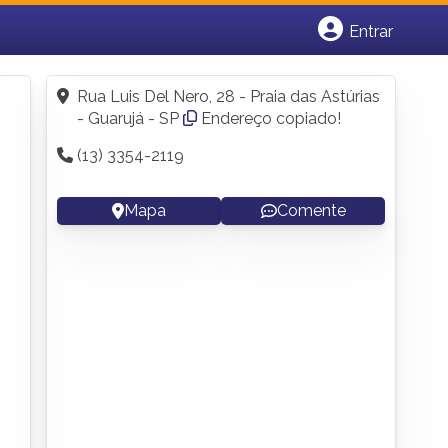
Entrar
Cadastrar empresa
Fazer login
Rua Luis Del Nero, 28 - Praia das Astúrias
Criar conta
- Guarujá - SP
Endereço copiado!
(13) 3354-2119
Mapa
Comente