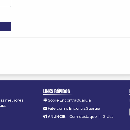
LINKS RÁPIDOS
, as melhores
Sobre EncontraGuarujá
ujá.
Fale com o EncontraGuarujá
ANUNCIE
:
Com destaque
|
Grátis