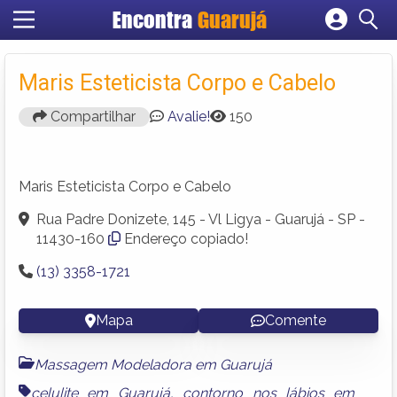
Encontra
Guarujá
Cadastrar empresa
Fazer login
Maris Esteticista Corpo e Cabelo
Criar conta
Compartilhar
Avalie!
150
Maris Esteticista Corpo e Cabelo
Rua Padre Donizete, 145 - Vl Ligya - Guarujá - SP -
11430-160
Endereço copiado!
(13) 3358-1721
Mapa
Comente
Massagem Modeladora em Guarujá
celulite em Guarujá
,
contorno nos lábios em