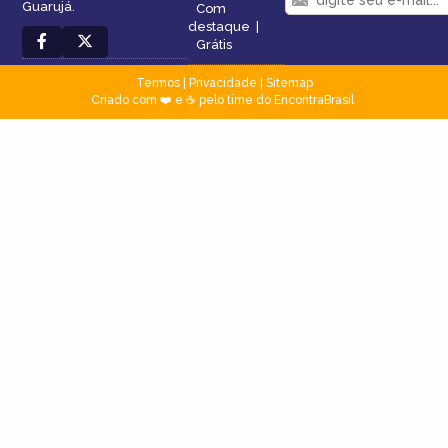
Guarujá.
Com
destaque
|
Grátis
Termos
|
Privacidade
|
Sitemap
Criado com ❤️ e ☕ pelo time do EncontraBrasil