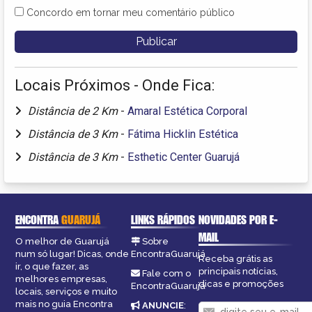
Concordo em tornar meu comentário público
Locais Próximos - Onde Fica:
Distância de 2 Km
-
Amaral Estética Corporal
Distância de 3 Km
-
Fátima Hicklin Estética
Distância de 3 Km
-
Esthetic Center Guarujá
ENCONTRA
GUARUJÁ
LINKS RÁPIDOS
NOVIDADES POR E-
MAIL
O melhor de Guarujá
Sobre
num só lugar! Dicas, onde
EncontraGuarujá
Receba grátis as
ir, o que fazer, as
principais notícias,
Fale com o
melhores empresas,
dicas e promoções
EncontraGuarujá
locais, serviços e muito
mais no guia Encontra
ANUNCIE
: