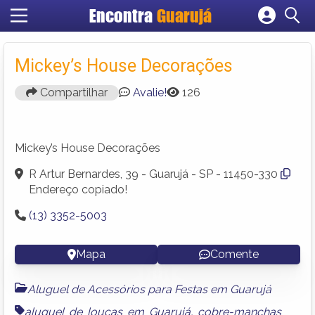
Encontra
Guarujá
Cadastrar empresa
Fazer login
Mickey’s House Decorações
Criar conta
Compartilhar
Avalie!
126
Mickey’s House Decorações
R Artur Bernardes, 39 - Guarujá - SP - 11450-330
Endereço copiado!
(13) 3352-5003
Mapa
Comente
Aluguel de Acessórios para Festas em Guarujá
aluguel de louças em Guarujá
,
cobre-manchas