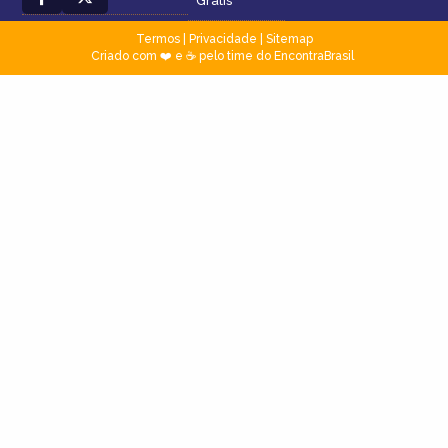
Grátis
Termos
|
Privacidade
|
Sitemap
Criado com ❤️ e ☕ pelo time do EncontraBrasil