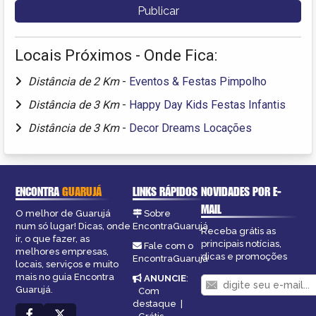
Locais Próximos - Onde Fica:
Distância de 2 Km
-
Eventos & Festas Pimpolho
Distância de 3 Km
-
Happy Day Kids Festas Infantis
Distância de 3 Km
-
Decor Dreams Locações
ENCONTRA
GUARUJÁ
LINKS RÁPIDOS
NOVIDADES POR E-
MAIL
O melhor de Guarujá
Sobre
num só lugar! Dicas, onde
EncontraGuarujá
Receba grátis as
ir, o que fazer, as
principais notícias,
Fale com o
melhores empresas,
dicas e promoções
EncontraGuarujá
locais, serviços e muito
mais no guia Encontra
ANUNCIE
:
Guarujá.
Com
destaque
|