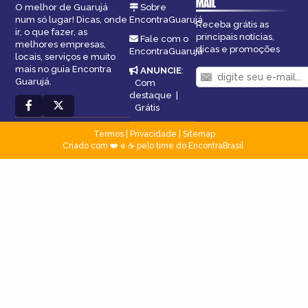
MAIL
O melhor de Guarujá
Sobre
num só lugar! Dicas, onde
EncontraGuarujá
Receba grátis as
ir, o que fazer, as
principais notícias,
Fale com o
melhores empresas,
dicas e promoções
EncontraGuarujá
locais, serviços e muito
mais no guia Encontra
ANUNCIE
:
Guarujá.
Com
destaque
|
Grátis
Termos
|
Privacidade
|
Sitemap
Criado com ❤️ e ☕ pelo time do EncontraBrasil