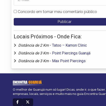
Concordo em tornar meu comentário público
Locais Próximos - Onde Fica:
Distância de 2 Km
-
Tatoo – Kamon Clinic
Distância de 3 Km
-
Point Piercings Guarujá
Distância de 3 Km
-
Max Point Piercings
ENCONTRA
GUARUJÁ
O melhor de Guarujá num só lugar! Dicas, onde ir, o que fazer
empresas, locais, serviços e muito mais no guia Encontra Guar