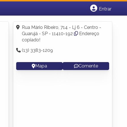
Entrar
Cadastrar empresa
Fazer login
Rua Mário Ribeiro, 714 - Lj 6 - Centro -
Criar conta
Guarujá - SP - 11410-192
Endereço
copiado!
(13) 3383-1209
Mapa
Comente