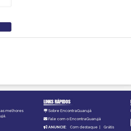
LINKS RÁPIDOS
, as melhores
Sobre EncontraGuarujá
ujá.
Fale com o EncontraGuarujá
ANUNCIE
:
Com destaque
|
Grátis