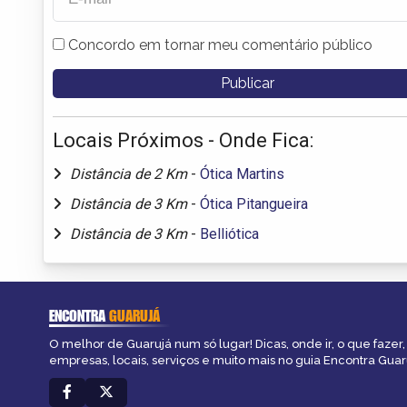
Concordo em tornar meu comentário público
Locais Próximos - Onde Fica:
Distância de 2 Km
-
Ótica Martins
Distância de 3 Km
-
Ótica Pitangueira
Distância de 3 Km
-
Belliótica
ENCONTRA
GUARUJÁ
O melhor de Guarujá num só lugar! Dicas, onde ir, o que fazer
empresas, locais, serviços e muito mais no guia Encontra Guar