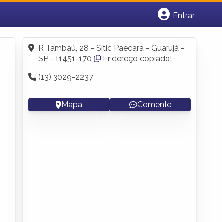
Entrar
Cadastrar empresa
Fazer login
R Tambaú, 28 - Sítio Paecara - Guarujá -
Criar conta
SP - 11451-170
Endereço copiado!
(13) 3029-2237
Mapa
Comente