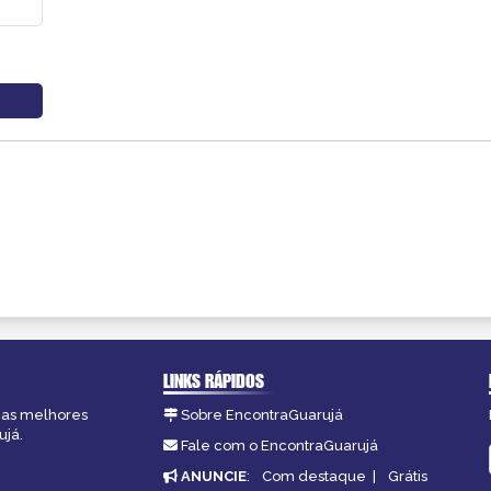
LINKS RÁPIDOS
, as melhores
Sobre EncontraGuarujá
ujá.
Fale com o EncontraGuarujá
ANUNCIE
:
Com destaque
|
Grátis