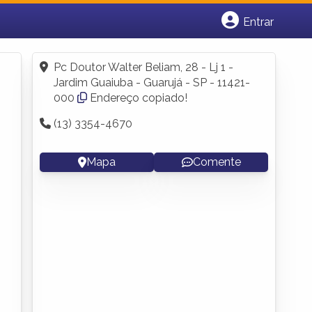
Entrar
Cadastrar empresa
Fazer login
Pc Doutor Walter Beliam, 28 - Lj 1 -
Criar conta
Jardim Guaiuba - Guarujá - SP - 11421-
000
Endereço copiado!
(13) 3354-4670
Mapa
Comente