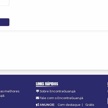
LINKS RÁPIDOS
, as melhores
Sobre EncontraGuarujá
ujá.
Fale com o EncontraGuarujá
ANUNCIE
:
Com destaque
|
Grátis