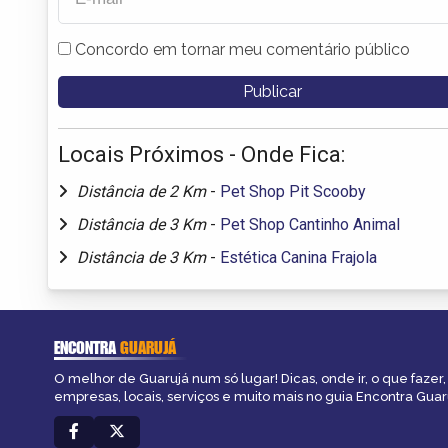
Concordo em tornar meu comentário público
Locais Próximos - Onde Fica:
Distância de 2 Km
-
Pet Shop Pit Scooby
Distância de 3 Km
-
Pet Shop Cantinho Animal
Distância de 3 Km
-
Estética Canina Frajola
ENCONTRA
GUARUJÁ
O melhor de Guarujá num só lugar! Dicas, onde ir, o que fazer
empresas, locais, serviços e muito mais no guia Encontra Guar