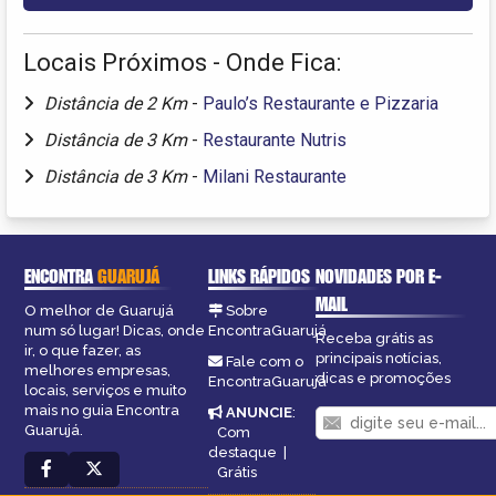
Locais Próximos - Onde Fica:
Distância de 2 Km
-
Paulo’s Restaurante e Pizzaria
Distância de 3 Km
-
Restaurante Nutris
Distância de 3 Km
-
Milani Restaurante
ENCONTRA
GUARUJÁ
LINKS RÁPIDOS
NOVIDADES POR E-
MAIL
O melhor de Guarujá
Sobre
num só lugar! Dicas, onde
EncontraGuarujá
Receba grátis as
ir, o que fazer, as
principais notícias,
Fale com o
melhores empresas,
dicas e promoções
EncontraGuarujá
locais, serviços e muito
mais no guia Encontra
ANUNCIE
:
Guarujá.
Com
destaque
|
Grátis