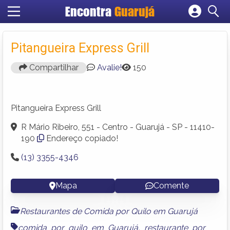
Encontra
Guarujá
Cadastrar empresa
Fazer login
Pitangueira Express Grill
Criar conta
Compartilhar
Avalie!
150
Pitangueira Express Grill
R Mário Ribeiro, 551 - Centro - Guarujá - SP - 11410-
190
Endereço copiado!
(13) 3355-4346
Mapa
Comente
Restaurantes de Comida por Quilo em Guarujá
comida por quilo em Guarujá
,
restaurante por