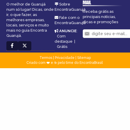
MAIL
O melhor de Guarujá
Sobre
num só lugar! Dicas, onde
EncontraGuarujá
Receba grátis as
ir, o que fazer, as
principais notícias,
Fale com o
melhores empresas,
dicas e promoções
EncontraGuarujá
locais, serviços e muito
mais no guia Encontra
ANUNCIE
:
Guarujá.
Com
destaque
|
Grátis
Termos
|
Privacidade
|
Sitemap
Criado com ❤️ e ☕ pelo time do EncontraBrasil