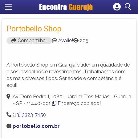
Encontra
Guarujá
Cadastrar empresa
Fazer login
Portobello Shop
Criar conta
Compartilhar
Avalie!
205
A Portobello Shop em Guarujá é líder em qualidade de
pisos, assoalhos e revestimentos. Trabalhamos com
os mais diversos tipos. Seriedade e competência é
aqui!
Av. Dom Pedro I, 1080 - Jardim Tres Marias - Guarujá
- SP - 11440-001
Endereço copiado!
(13) 3323-7450
portobello.com.br