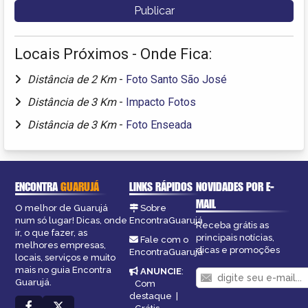
Locais Próximos - Onde Fica:
Distância de 2 Km
-
Foto Santo São José
Distância de 3 Km
-
Impacto Fotos
Distância de 3 Km
-
Foto Enseada
ENCONTRA
GUARUJÁ
LINKS RÁPIDOS
NOVIDADES POR E-
MAIL
O melhor de Guarujá
Sobre
num só lugar! Dicas, onde
EncontraGuarujá
Receba grátis as
ir, o que fazer, as
principais notícias,
Fale com o
melhores empresas,
dicas e promoções
EncontraGuarujá
locais, serviços e muito
mais no guia Encontra
ANUNCIE
:
Guarujá.
Com
destaque
|