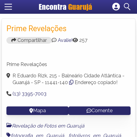
Encontra
Guarujá
Cadastrar empresa
Fazer login
Prime Revelações
Criar conta
Compartilhar
Avalie!
257
Prime Revelações
R Eduardo Rizk, 215 - Balneário Cidade Atlântica -
Guarujá - SP - 11441-140
Endereço copiado!
(13) 3395-7003
Mapa
Comente
Revelação de Fotos em Guarujá
fotografia em Guarujá
,
fotolivros em Guarujá
,