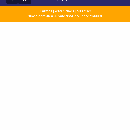
Grátis
Termos
|
Privacidade
|
Sitemap
Criado com ❤️ e ☕ pelo time do EncontraBrasil