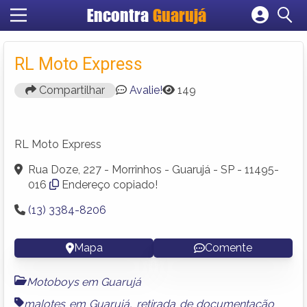
Encontra
Guarujá
Cadastrar empresa
Fazer login
RL Moto Express
Criar conta
Compartilhar
Avalie!
149
RL Moto Express
Rua Doze, 227 - Morrinhos - Guarujá - SP - 11495-
016
Endereço copiado!
(13) 3384-8206
Mapa
Comente
Motoboys em Guarujá
malotes em Guarujá
,
retirada de documentação