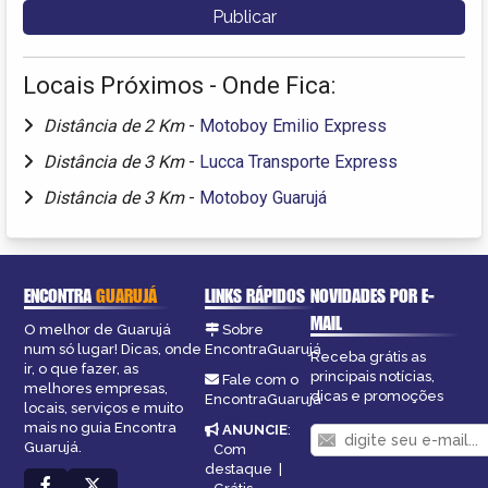
Locais Próximos - Onde Fica:
Distância de 2 Km
-
Motoboy Emilio Express
Distância de 3 Km
-
Lucca Transporte Express
Distância de 3 Km
-
Motoboy Guarujá
ENCONTRA
GUARUJÁ
LINKS RÁPIDOS
NOVIDADES POR E-
MAIL
O melhor de Guarujá
Sobre
num só lugar! Dicas, onde
EncontraGuarujá
Receba grátis as
ir, o que fazer, as
principais notícias,
Fale com o
melhores empresas,
dicas e promoções
EncontraGuarujá
locais, serviços e muito
mais no guia Encontra
ANUNCIE
:
Guarujá.
Com
destaque
|