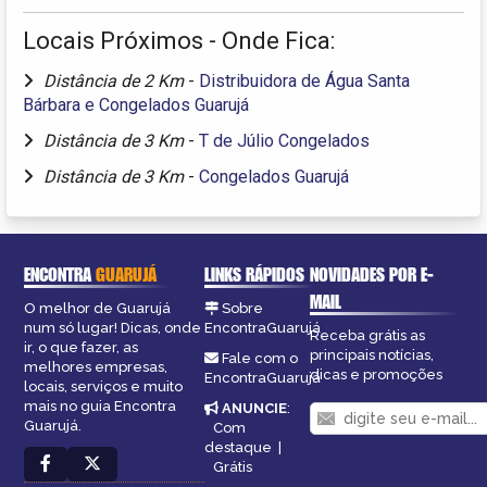
Locais Próximos - Onde Fica:
Distância de 2 Km
-
Distribuidora de Água Santa
Bárbara e Congelados Guarujá
Distância de 3 Km
-
T de Júlio Congelados
Distância de 3 Km
-
Congelados Guarujá
ENCONTRA
GUARUJÁ
LINKS RÁPIDOS
NOVIDADES POR E-
MAIL
O melhor de Guarujá
Sobre
num só lugar! Dicas, onde
EncontraGuarujá
Receba grátis as
ir, o que fazer, as
principais notícias,
Fale com o
melhores empresas,
dicas e promoções
EncontraGuarujá
locais, serviços e muito
mais no guia Encontra
ANUNCIE
:
Guarujá.
Com
destaque
|
Grátis