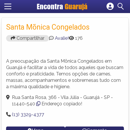
Encontra
Guarujá
Cadastrar empresa
Fazer login
Santa Mõnica Congelados
Criar conta
Compartilhar
Avalie!
176
A preocupação da Santa Mõnica Congelados em
Guarujá é facilitar a vida de todos aqueles que buscam
conforto e praticidade. Temos opções de carnes,
massas, acompanhamentos e sobremesas tudo com
a máxima qualidade e higiene.
Rua Santa Rosa, 366 - Vila Júlia - Guarujá - SP -
11440-540
Endereço copiado!
(13) 3329-4377