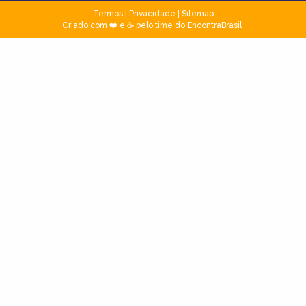
Termos
|
Privacidade
|
Sitemap
Criado com ❤️ e ☕ pelo time do EncontraBrasil