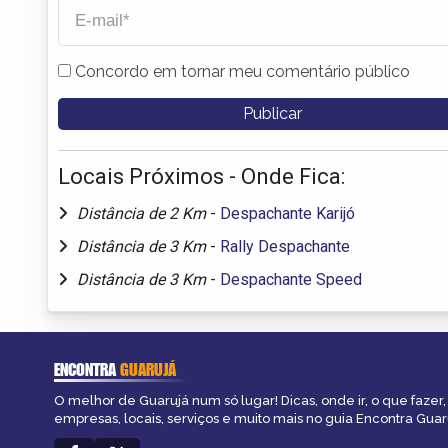
Concordo em tornar meu comentário público
Locais Próximos - Onde Fica:
Distância de 2 Km
-
Despachante Karijó
Distância de 3 Km
-
Rally Despachante
Distância de 3 Km
-
Despachante Speed
ENCONTRA
GUARUJÁ
O melhor de Guarujá num só lugar! Dicas, onde ir, o que fazer
empresas, locais, serviços e muito mais no guia Encontra Guar