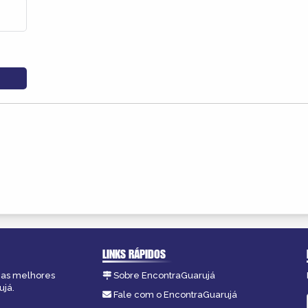
LINKS RÁPIDOS
, as melhores
Sobre EncontraGuarujá
ujá.
Fale com o EncontraGuarujá