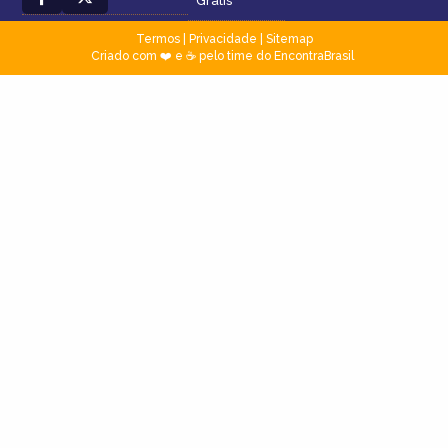
Grátis
Termos
|
Privacidade
|
Sitemap
Criado com ❤️ e ☕ pelo time do EncontraBrasil