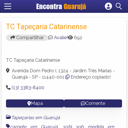
Encontra
Guarujá
Cadastrar empresa
Fazer login
TC Tapeçaria Catarinense
Criar conta
Compartilhar
Avalie!
692
TC Tapeçaria Catarinense
Avenida Dom Pedro I, 1324 - Jardim Três Marias -
Guarujá - SP - 11440-001
Endereço copiado!
(13) 3383-8400
Mapa
Comente
Tapeçarias em Guarujá
carpete em Guarujá
,
sofá sob medida em