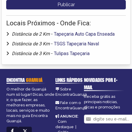
Locais Próximos - Onde Fica:
Distância de 2 Km
-
Tapeçaria Auto Capa Enseada
Distância de 3 Km
-
TSGS Tapeçaria Naval
Distância de 3 Km
-
Tulipas Tapeçaria
ENCONTRA
GUARUJÁ
LINKS RÁPIDOS
NOVIDADES POR E-
MAIL
O melhor de Guarujá
Sobre
num só lugar! Dicas, onde
EncontraGuarujá
Receba grátis as
ir, o que fazer, as
principais notícias,
Fale com o
melhores empresas,
dicas e promoções
EncontraGuarujá
locais, serviços e muito
mais no guia Encontra
ANUNCIE
:
Guarujá.
Com
destaque
|