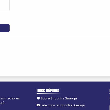
LINKS RÁPIDOS
, as melhores
Sobre EncontraGuarujá
ujá.
Fale com o EncontraGuarujá