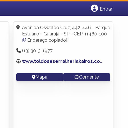
Entrar
Cadastrar empresa
Fazer login
Avenida Oswaldo Cruz, 442-446 - Parque
Criar conta
Estuário - Guarujá - SP - CEP: 11460-100
Endereço copiado!
(13) 3013-1977
www.toldoseserralheriakairos.com.br
Mapa
Comente