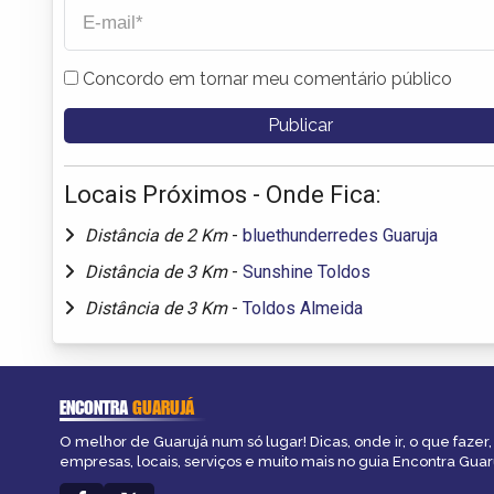
Concordo em tornar meu comentário público
Locais Próximos - Onde Fica:
Distância de 2 Km
-
bluethunderredes Guaruja
Distância de 3 Km
-
Sunshine Toldos
Distância de 3 Km
-
Toldos Almeida
ENCONTRA
GUARUJÁ
O melhor de Guarujá num só lugar! Dicas, onde ir, o que fazer
empresas, locais, serviços e muito mais no guia Encontra Guar