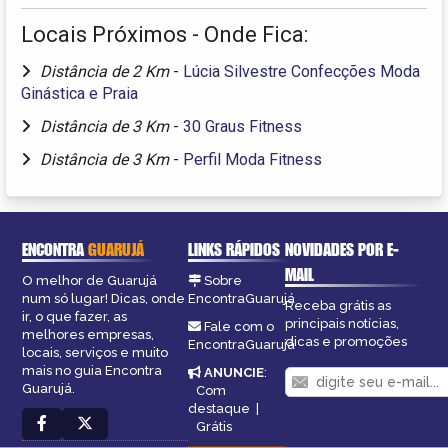
Locais Próximos - Onde Fica:
Distância de 2 Km
-
Lúcia Silvestre Confecções Moda
Ginástica e Praia
Distância de 3 Km
-
30 Graus Fitness
Distância de 3 Km
-
Perfil Moda Fitness
ENCONTRA
GUARUJÁ
LINKS RÁPIDOS
NOVIDADES POR E-
MAIL
O melhor de Guarujá
Sobre
num só lugar! Dicas, onde
EncontraGuarujá
Receba grátis as
ir, o que fazer, as
principais notícias,
Fale com o
melhores empresas,
dicas e promoções
EncontraGuarujá
locais, serviços e muito
mais no guia Encontra
ANUNCIE
:
Guarujá.
Com
destaque
|
Grátis