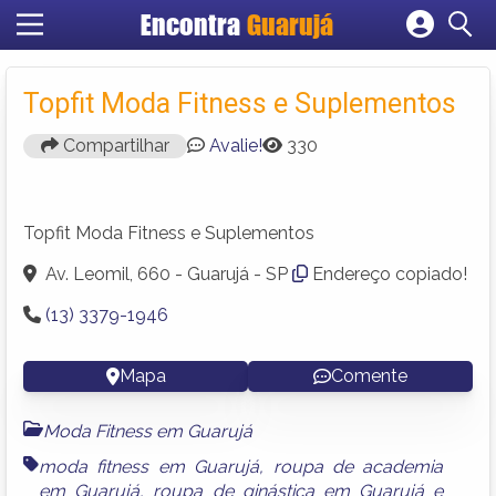
Encontra
Guarujá
Cadastrar empresa
Fazer login
Topfit Moda Fitness e Suplementos
Criar conta
Compartilhar
Avalie!
330
Topfit Moda Fitness e Suplementos
Av. Leomil, 660 - Guarujá - SP
Endereço copiado!
(13) 3379-1946
Mapa
Comente
Moda Fitness em Guarujá
moda fitness em Guarujá
,
roupa de academia
em Guarujá
,
roupa de ginástica em Guarujá
e