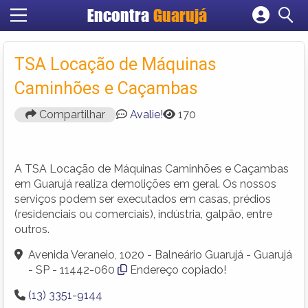
Encontra
Guarujá
Cadastrar empresa
Fazer login
TSA Locação de Máquinas
Criar conta
Caminhões e Caçambas
Compartilhar
Avalie!
170
A TSA Locação de Máquinas Caminhões e Caçambas
em Guarujá realiza demolições em geral. Os nossos
serviços podem ser executados em casas, prédios
(residenciais ou comerciais), indústria, galpão, entre
outros.
Avenida Veraneio, 1020 - Balneário Guarujá - Guarujá
- SP - 11442-060
Endereço copiado!
(13) 3351-9144