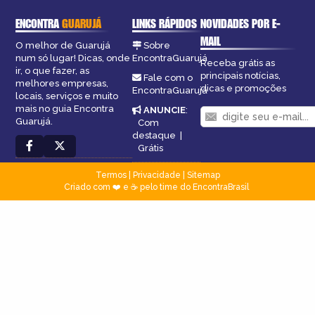
ENCONTRA
GUARUJÁ
LINKS RÁPIDOS
NOVIDADES POR E-
MAIL
O melhor de Guarujá
Sobre
num só lugar! Dicas, onde
EncontraGuarujá
Receba grátis as
ir, o que fazer, as
principais notícias,
Fale com o
melhores empresas,
dicas e promoções
EncontraGuarujá
locais, serviços e muito
mais no guia Encontra
ANUNCIE
:
Guarujá.
Com
destaque
|
Grátis
Termos
|
Privacidade
|
Sitemap
Criado com ❤️ e ☕ pelo time do EncontraBrasil