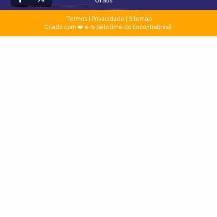
Grátis
Termos
|
Privacidade
|
Sitemap
Criado com ❤️ e ☕ pelo time do EncontraBrasil