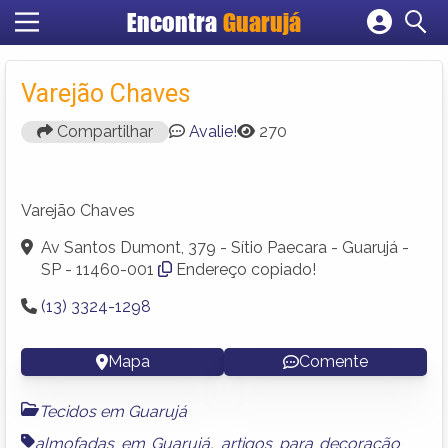
Encontra
Guarujá
Cadastrar empresa
Fazer login
Varejão Chaves
Criar conta
Compartilhar
Avalie!
270
Varejão Chaves
Av Santos Dumont, 379 - Sítio Paecara - Guarujá -
SP - 11460-001
Endereço copiado!
(13) 3324-1298
Mapa
Comente
Tecidos em Guarujá
almofadas em Guarujá
,
artigos para decoração