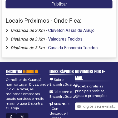
Locais Próximos - Onde Fica:
Distância de 2 Km
-
Cleveton Assis de Araujo
Distância de 3 Km
-
Valadares Tecidos
Distância de 3 Km
-
Casa da Economia Tecidos
ENCONTRA
GUARUJÁ
LINKS RÁPIDOS
NOVIDADES POR E-
MAIL
O melhor de Guarujá
Sobre
num só lugar! Dicas, onde
EncontraGuarujá
Receba grátis as
ir, o que fazer, as
principais notícias,
Fale com o
melhores empresas,
dicas e promoções
EncontraGuarujá
locais, serviços e muito
mais no guia Encontra
ANUNCIE
:
Guarujá.
Com
destaque
|