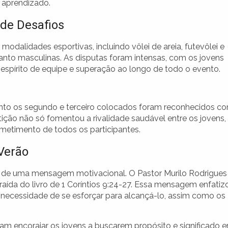
e aprendizado.
de Desafios
alidades esportivas, incluindo vôlei de areia, futevôlei e
anto masculinas. As disputas foram intensas, com os jovens
pírito de equipe e superação ao longo de todo o evento.
to os segundo e terceiro colocados foram reconhecidos c
ição não só fomentou a rivalidade saudável entre os jovens,
etimento de todos os participantes.
Verão
ão de uma mensagem motivacional. O Pastor Murilo Rodrigues
raída do livro de 1 Coríntios 9:24-27. Essa mensagem enfatiz
 necessidade de se esforçar para alcançá-lo, assim como os
am encorajar os jovens a buscarem propósito e significado 