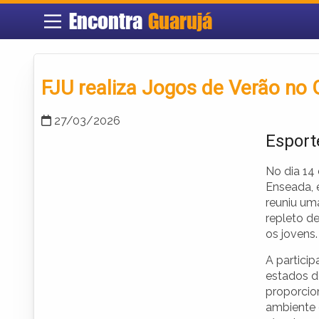
Encontra
Guarujá
FJU realiza Jogos de Verão no 
27/03/2026
Esport
No dia 14 
Enseada, 
reuniu um
repleto d
os jovens.
A partici
estados do
proporcio
ambiente 