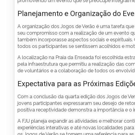
promovendo um evento que se preocupe integralmen
Planejamento e Organização do Eve
A organização dos Jogos de Verão é uma tarefa que
seu compromisso com a realização de um evento que
também incorporasse aspectos sociais e espirituais
todos os participantes se sentissem acolhidos e mot
A localização na Praia da Enseada foi escolhida es
pela infraestrutura que permitiu a realização das co
de voluntários e a colaboração de todos os envolvi
Expectativa para as Próximas Ediçõ
Com a conclusão da quarta edição dos Jogos de Verã
jovens participantes expressaram seu desejo de retor
positiva receptividade demonstra a importância e o 
A FJU planeja expandir as atividades e melhorar con
experiências interativas e até novas localidades para
os Jogos de Verão se tornem uma referência para 