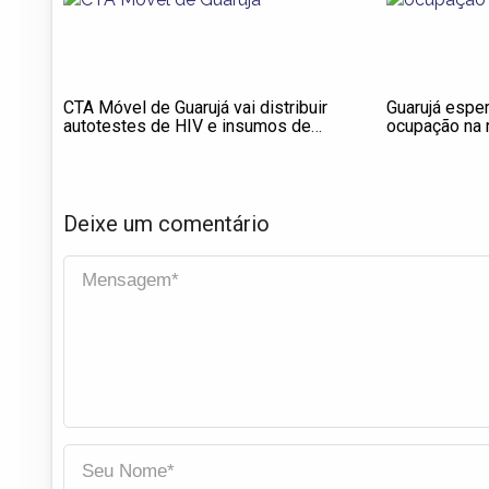
CTA Móvel de Guarujá vai distribuir
Guarujá espe
autotestes de HIV e insumos de
ocupação na r
prevenção nos blocos e bandas
feriado
Deixe um comentário