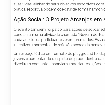
suas vidas, alinhando seus objetivos esportivos com v
prática esportiva podem coexistir de forma harmoni
Ação Social: O Projeto Arcanjos em
O evento também foi palco para ações de solidarie
conduziram uma atividade chamada “Nuvem de Test
cada acerto, os participantes eram premiados. Ess
incentivou momentos de reflexão acerca da perseve
Um espaço lúdico em formato de playground foi disp
jovens e aumentando o espírito de grupo dentro da 
divertirem enquanto absorviam importantes lições s