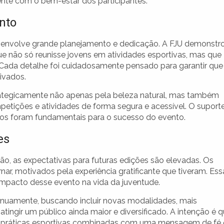
te com o bem-estar dos participantes.
nto
 envolve grande planejamento e dedicação. A FJU demonstr
 não só reunisse jovens em atividades esportivas, mas que
. Cada detalhe foi cuidadosamente pensado para garantir que
ivados.
trategicamente não apenas pela beleza natural, mas também
mpetições e atividades de forma segura e acessível. O suport
dos foram fundamentais para o sucesso do evento.
es
o, as expectativas para futuras edições são elevadas. Os
nar, motivados pela experiência gratificante que tiveram. Ess
impacto desse evento na vida da juventude.
tinuamente, buscando incluir novas modalidades, mais
 atingir um público ainda maior e diversificado. A intenção é 
as práticas esportivas combinadas com uma mensagem de fé 