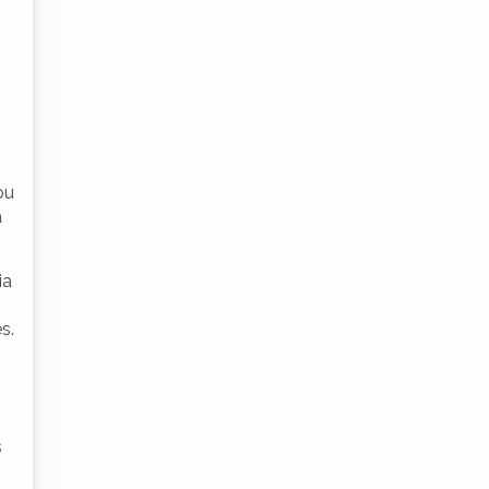
ou
a
ia
s.
s