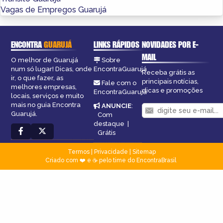
Vagas de Empregos Guarujá
ENCONTRA
GUARUJÁ
LINKS RÁPIDOS
NOVIDADES POR E-
MAIL
O melhor de Guarujá
Sobre
num só lugar! Dicas, onde
EncontraGuarujá
Receba grátis as
ir, o que fazer, as
principais notícias,
Fale com o
melhores empresas,
dicas e promoções
EncontraGuarujá
locais, serviços e muito
mais no guia Encontra
ANUNCIE
:
Guarujá.
Com
destaque
|
Grátis
Termos
|
Privacidade
|
Sitemap
Criado com ❤️ e ☕ pelo time do EncontraBrasil