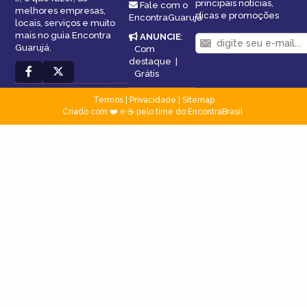
principais notícias,
Fale com o
melhores empresas,
dicas e promoções
EncontraGuarujá
locais, serviços e muito
mais no guia Encontra
ANUNCIE
:
Guarujá.
Com
destaque
|
Grátis
Termos
|
Privacidade
|
Sitemap
Criado com ❤️ e ☕ pelo time do EncontraBrasil