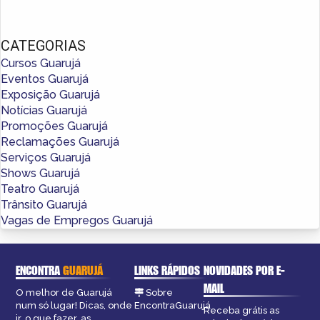
CATEGORIAS
Cursos Guarujá
Eventos Guarujá
Exposição Guarujá
Notícias Guarujá
Promoções Guarujá
Reclamações Guarujá
Serviços Guarujá
Shows Guarujá
Teatro Guarujá
Trânsito Guarujá
Vagas de Empregos Guarujá
ENCONTRA
GUARUJÁ
LINKS RÁPIDOS
NOVIDADES POR E-
MAIL
O melhor de Guarujá
Sobre
num só lugar! Dicas, onde
EncontraGuarujá
Receba grátis as
ir, o que fazer, as