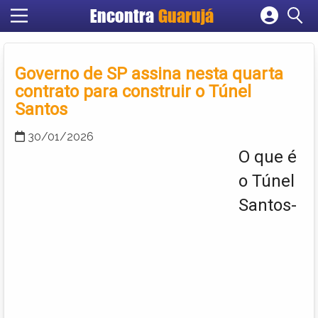
Encontra
Guarujá
Cadastrar empresa
Fazer login
Governo de SP assina nesta quarta
Criar conta
contrato para construir o Túnel
Santos
30/01/2026
O que é
o Túnel
Santos-