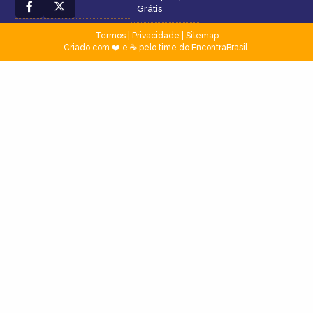
Grátis
Termos
|
Privacidade
|
Sitemap
Criado com ❤️ e ☕ pelo time do EncontraBrasil