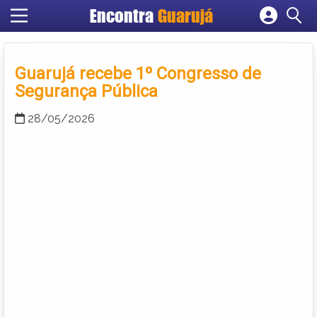
Encontra
Guarujá
Cadastrar empresa
Fazer login
Guarujá recebe 1º Congresso de
Criar conta
Segurança Pública
28/05/2026