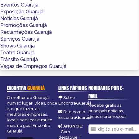
Eventos Guarujá
Exposição Guarujá
Notícias Guarujá
Promoções Guarujá
Reclamações Guarujá
Serviços Guarujá
Shows Guarujá
Teatro Guarujá
Trânsito Guarujá
Vagas de Empregos Guarujá
ENCONTRA
GUARUJÁ
LINKS RÁPIDOS
NOVIDADES POR E-
MAIL
O melhor de Guarujá
Sobre
num só lugar! Dicas, onde
EncontraGuarujá
Receba grátis as
ir, o que fazer, as
principais notícias,
Fale com o
melhores empresas,
dicas e promoções
EncontraGuarujá
locais, serviços e muito
mais no guia Encontra
ANUNCIE
:
Guarujá.
Com
destaque
|