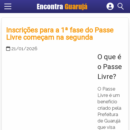
Encontra
Guarujá
Cadastrar empresa
Fazer login
Inscrições para a 1ª fase do Passe
Criar conta
Livre começam na segunda
21/01/2026
O que é
o Passe
Livre?
O Passe
Livre é um
benefício
criado pela
Prefeitura
de Guarujá
que visa