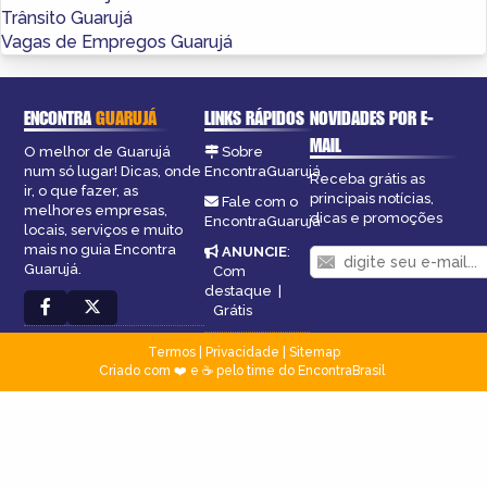
Trânsito Guarujá
Vagas de Empregos Guarujá
ENCONTRA
GUARUJÁ
LINKS RÁPIDOS
NOVIDADES POR E-
MAIL
O melhor de Guarujá
Sobre
num só lugar! Dicas, onde
EncontraGuarujá
Receba grátis as
ir, o que fazer, as
principais notícias,
Fale com o
melhores empresas,
dicas e promoções
EncontraGuarujá
locais, serviços e muito
mais no guia Encontra
ANUNCIE
:
Guarujá.
Com
destaque
|
Grátis
Termos
|
Privacidade
|
Sitemap
Criado com ❤️ e ☕ pelo time do EncontraBrasil