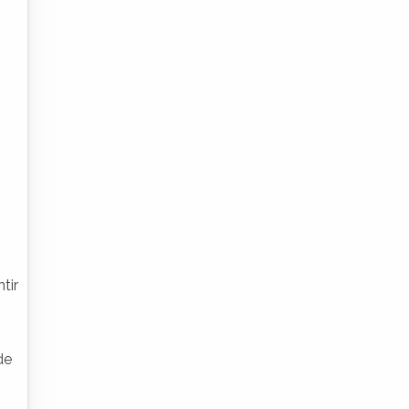
tir
de