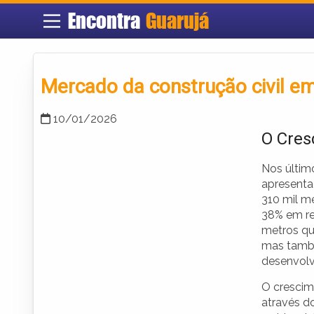
Encontra
Guarujá
Mercado da construção civil e
10/01/2026
O Cres
Nos últim
apresenta
310 mil m
38% em re
metros qu
mas també
desenvolv
O crescim
através d