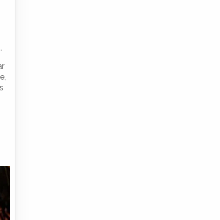
.
ar
e,
s