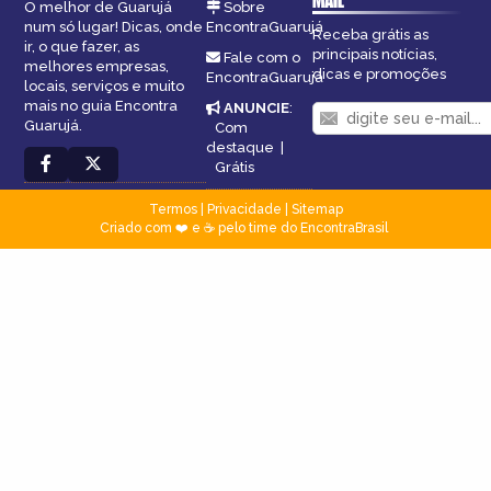
MAIL
O melhor de Guarujá
Sobre
num só lugar! Dicas, onde
EncontraGuarujá
Receba grátis as
ir, o que fazer, as
principais notícias,
Fale com o
melhores empresas,
dicas e promoções
EncontraGuarujá
locais, serviços e muito
mais no guia Encontra
ANUNCIE
:
Guarujá.
Com
destaque
|
Grátis
Termos
|
Privacidade
|
Sitemap
Criado com ❤️ e ☕ pelo time do EncontraBrasil