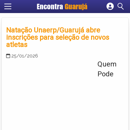
Encontra
Guarujá
Cadastrar empresa
Fazer login
Natação Unaerp/Guarujá abre
Criar conta
inscrições para seleção de novos
atletas
25/01/2026
Quem
Pode