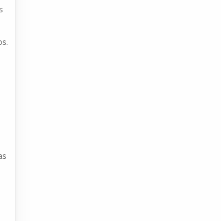
s
os.
as