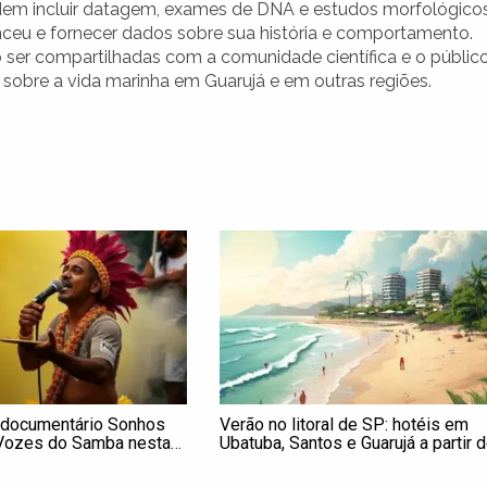
podem incluir datagem, exames de DNA e estudos morfológicos
tenceu e fornecer dados sobre sua história e comportamento.
er compartilhadas com a comunidade científica e o públic
sobre a vida marinha em Guarujá e em outras regiões.
a documentário Sonhos
Verão no litoral de SP: hotéis em
 Vozes do Samba nesta
Ubatuba, Santos e Guarujá a partir 
R$ 291 com cupom de desconto