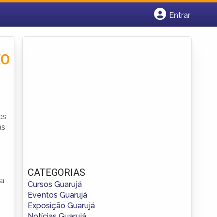
Entrar
Cadastrar empresa
Fazer login
Criar conta
EO
es
as
CATEGORIAS
 a
Cursos Guarujá
Eventos Guarujá
Exposição Guarujá
Notícias Guarujá