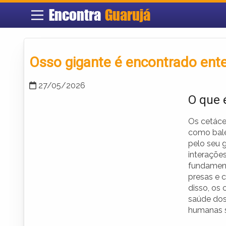
Encontra
Guarujá
Osso gigante é encontrado ente
27/05/2026
O que 
Os cetáce
como bale
pelo seu 
interaçõe
fundament
presas e c
disso, os 
saúde dos
humanas s