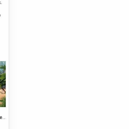
.
o
de