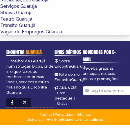
Serviços Guarujá
Shows Guarujá
Teatro Guarujá
Trânsito Guarujá
Vagas de Empregos Guarujá
ENCONTRA
GUARUJÁ
LINKS RÁPIDOS
NOVIDADES POR E-
MAIL
O melhor de Guarujá
Sobre
num só lugar! Dicas, onde
EncontraGuarujá
Receba grátis as
ir, o que fazer, as
principais notícias,
Fale com o
melhores empresas,
dicas e promoções
EncontraGuarujá
locais, serviços e muito
mais no guia Encontra
ANUNCIE
:
Guarujá.
Com
destaque
|
Grátis
Termos
|
Privacidade
|
Sitemap
Criado com ❤️ e ☕ pelo time do EncontraBrasil