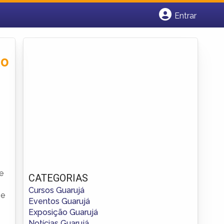
Entrar
Cadastrar empresa
Fazer login
Criar conta
ao
e
CATEGORIAS
Cursos Guarujá
 e
Eventos Guarujá
Exposição Guarujá
Notícias Guarujá