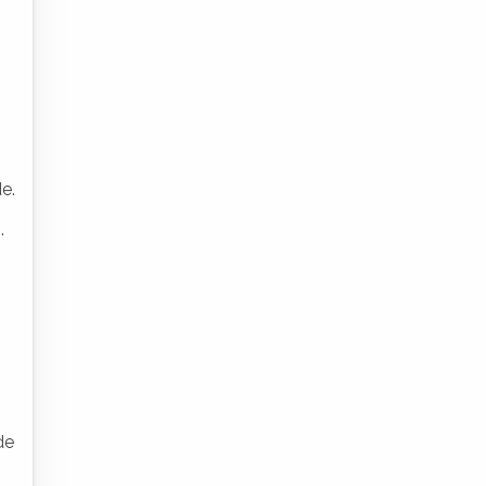
e.
.
de