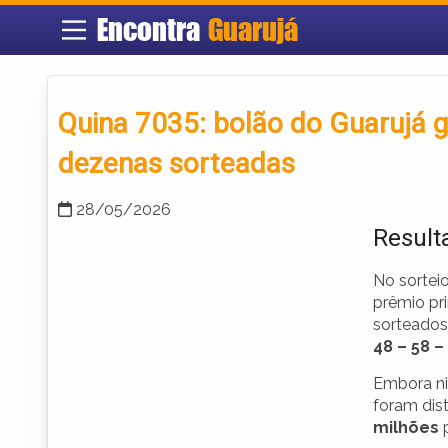
Encontra
Guarujá
Quina 7035: bolão do Guarujá g
dezenas sorteadas
28/05/2026
Result
No sortei
prêmio pr
sorteados
48 – 58 –
Embora ni
foram dis
milhões
p