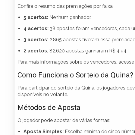
Confira o resumo das premiações por faixa:
5 acertos:
Nenhum ganhador.
4 acertos:
38 apostas foram vencedoras, cada um
3 acertos:
2.865 apostas tiveram essa premiação,
2 acertos:
82.620 apostas ganharam R$ 4,94.
Para mais informações sobre os vencedores, acesse a
Como Funciona o Sorteio da Quina?
Para participar do sorteio da Quina, os jogadores d
disponíveis no volante.
Métodos de Aposta
O jogador pode apostar de várias formas:
Aposta Simples:
Escolha mínima de cinco númer