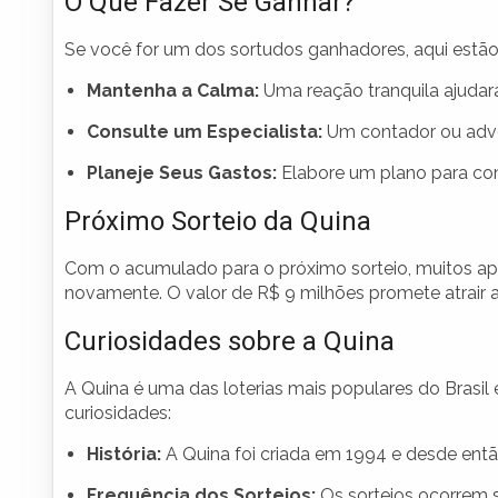
O Que Fazer Se Ganhar?
Se você for um dos sortudos ganhadores, aqui estã
Mantenha a Calma:
Uma reação tranquila ajudar
Consulte um Especialista:
Um contador ou advo
Planeje Seus Gastos:
Elabore um plano para como
Próximo Sorteio da Quina
Com o acumulado para o próximo sorteio, muitos apo
novamente. O valor de R$ 9 milhões promete atrair a
Curiosidades sobre a Quina
A Quina é uma das loterias mais populares do Brasil
curiosidades:
História:
A Quina foi criada em 1994 e desde ent
Frequência dos Sorteios:
Os sorteios ocorrem 