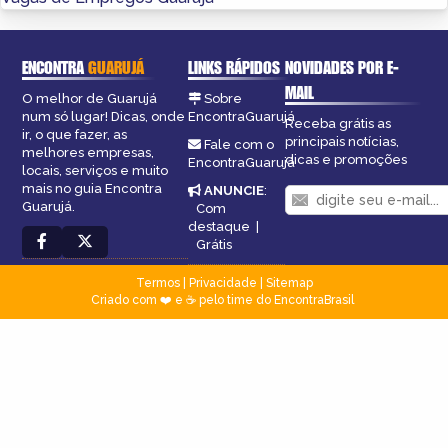
ENCONTRA
GUARUJÁ
LINKS RÁPIDOS
NOVIDADES POR E-
MAIL
O melhor de Guarujá
Sobre
num só lugar! Dicas, onde
EncontraGuarujá
Receba grátis as
ir, o que fazer, as
principais notícias,
Fale com o
melhores empresas,
dicas e promoções
EncontraGuarujá
locais, serviços e muito
mais no guia Encontra
ANUNCIE
:
Guarujá.
Com
destaque
|
Grátis
Termos
|
Privacidade
|
Sitemap
Criado com ❤️ e ☕ pelo time do EncontraBrasil