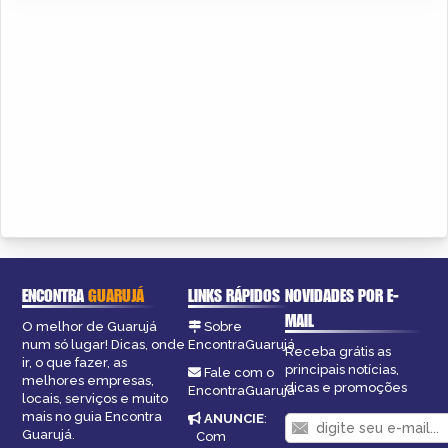
ENCONTRA
GUARUJÁ
LINKS RÁPIDOS
NOVIDADES POR E-
MAIL
O melhor de Guarujá
Sobre
num só lugar! Dicas, onde
EncontraGuarujá
Receba grátis as
ir, o que fazer, as
principais notícias,
Fale com o
melhores empresas,
dicas e promoções
EncontraGuarujá
locais, serviços e muito
mais no guia Encontra
ANUNCIE
:
Guarujá.
Com