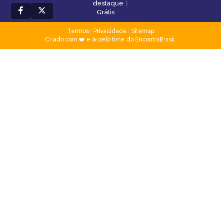
destaque
|
Grátis
Termos
|
Privacidade
|
Sitemap
Criado com ❤️ e ☕ pelo time do EncontraBrasil