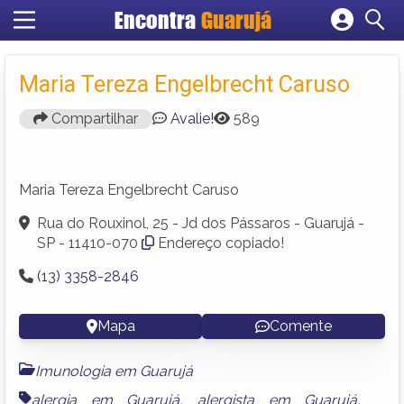
Encontra
Guarujá
Cadastrar empresa
Fazer login
Maria Tereza Engelbrecht Caruso
Criar conta
Compartilhar
Avalie!
589
Maria Tereza Engelbrecht Caruso
Rua do Rouxinol, 25 - Jd dos Pássaros - Guarujá -
SP - 11410-070
Endereço copiado!
(13) 3358-2846
Mapa
Comente
Imunologia em Guarujá
alergia em Guarujá
,
alergista em Guarujá
,