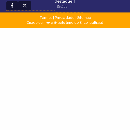
destaque
|
Grátis
Termos
|
Privacidade
|
Sitemap
Criado com ❤️ e ☕ pelo time do EncontraBrasil