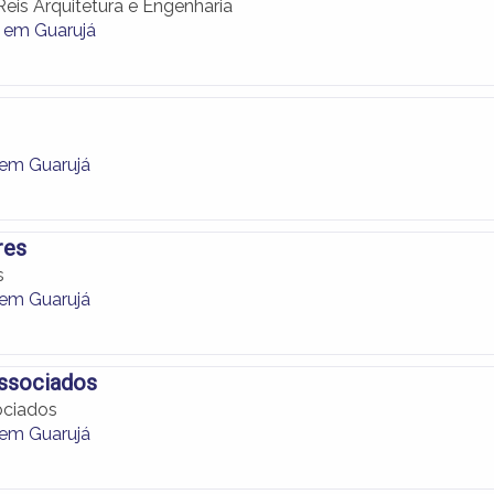
eis Arquitetura e Engenharia
a em Guarujá
 em Guarujá
res
s
 em Guarujá
Associados
ociados
 em Guarujá