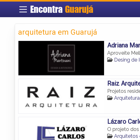
Encontra
Guarujá
arquitetura em Guarujá
Adriana Man
Aproveite Mel
Desing de I
Raiz Arquit
Projetos resid
Arquitetur
Lázaro Carl
O projeto dos
Arquitetos